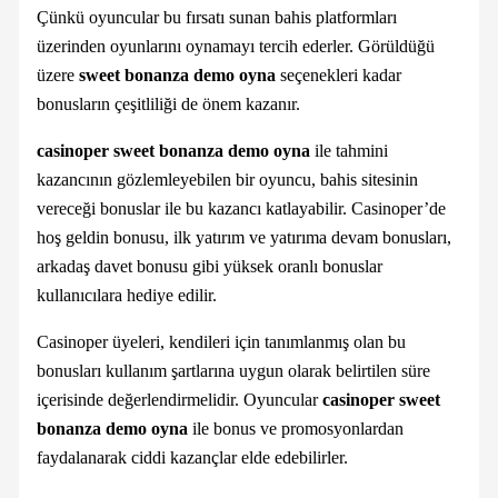
Çünkü oyuncular bu fırsatı sunan bahis platformları
üzerinden oyunlarını oynamayı tercih ederler. Görüldüğü
üzere
sweet bonanza demo oyna
seçenekleri kadar
bonusların çeşitliliği de önem kazanır.
casinoper sweet bonanza demo oyna
ile tahmini
kazancının gözlemleyebilen bir oyuncu, bahis sitesinin
vereceği bonuslar ile bu kazancı katlayabilir. Casinoper’de
hoş geldin bonusu, ilk yatırım ve yatırıma devam bonusları,
arkadaş davet bonusu gibi yüksek oranlı bonuslar
kullanıcılara hediye edilir.
Casinoper üyeleri, kendileri için tanımlanmış olan bu
bonusları kullanım şartlarına uygun olarak belirtilen süre
içerisinde değerlendirmelidir. Oyuncular
casinoper sweet
bonanza demo oyna
ile bonus ve promosyonlardan
faydalanarak ciddi kazançlar elde edebilirler.