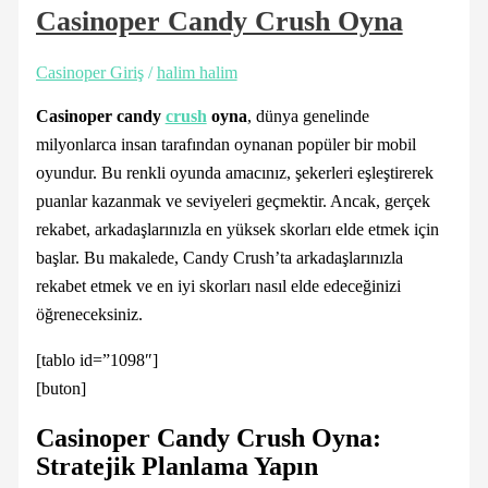
Casinoper Candy Crush Oyna
Casinoper Giriş
/
halim halim
Casinoper candy
crush
oyna
, dünya genelinde
milyonlarca insan tarafından oynanan popüler bir mobil
oyundur. Bu renkli oyunda amacınız, şekerleri eşleştirerek
puanlar kazanmak ve seviyeleri geçmektir. Ancak, gerçek
rekabet, arkadaşlarınızla en yüksek skorları elde etmek için
başlar. Bu makalede, Candy Crush’ta arkadaşlarınızla
rekabet etmek ve en iyi skorları nasıl elde edeceğinizi
öğreneceksiniz.
[tablo id=”1098″]
[buton]
Casinoper Candy Crush Oyna:
Stratejik Planlama Yapın