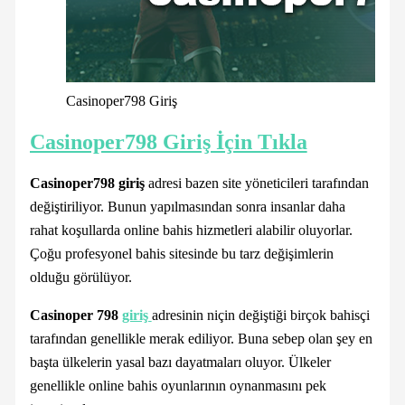
Casinoper798 Giriş
Casinoper798 Giriş İçin Tıkla
Casinoper798 giriş
adresi bazen site yöneticileri tarafından
değiştiriliyor. Bunun yapılmasından sonra insanlar daha
rahat koşullarda online bahis hizmetleri alabilir oluyorlar.
Çoğu profesyonel bahis sitesinde bu tarz değişimlerin
olduğu görülüyor.
Casinoper 798
giriş
adresinin niçin değiştiği birçok bahisçi
tarafından genellikle merak ediliyor. Buna sebep olan şey en
başta ülkelerin yasal bazı dayatmaları oluyor. Ülkeler
genellikle online bahis oyunlarının oynanmasını pek