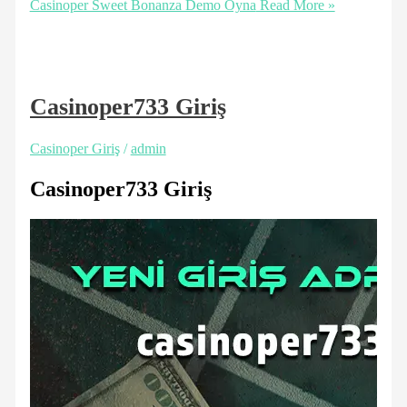
Casinoper Sweet Bonanza Demo Oyna
Read More »
Casinoper733 Giriş
Casinoper Giriş
/
admin
Casinoper733 Giriş