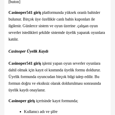
[buton]
Casinoper541 giriş
platformunda yüksek oranlı bahisler
bulunur. Birçok üye özellikle canlı bahis kuponları ile
ilgilenir. Günlerce sistem ve oyun üzerine .çalışan oyun
severler istedikleri şekilde sistemde üyelik yaparak oyunlara
katılır.
Casinoper Üyelik Kaydı
Casinoper541 giriş
işlemi yapan oyun severler oyunlara
dahil olmak için kayıt ol kısmında üyelik formu doldurur.
Üyelik formunda oyuncudan birçok bilgi talep edilir. Bu
formun doğru ve eksiksiz olarak doldurulması sonrasında
üyelik kaydı onaylanır.
Casinoper giriş
içerisinde kayıt formunda;
Kullanıcı adı ve şifre