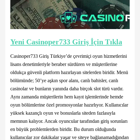
Yeni Casinoper733 Giriş İçin Tıkla
Casinoper733 Giriş Türkiye’de çevrimiçi oyun hizmetlerini
lisans denetimleriyle beraber sürdüren ve müşterilerine
oldukça güvenli platform hazırlayan sitelerden biridir. Menü
bölümünde; 50’ye aşkın spor alanı, canlı bahisler, canlı
casinolar ve bunların yanında daha birçok slot türü vardır.
Aynı zamanda müşterilerin hem kayıt işlemlerinde hemde
oyun bölümlerine özel promosyonlar hazırlıyor. Kullanıcılar
yüksek kazançlı oyun ve bonuslarla siteden fazlasıyla
memnun kalıyor. Ancak oyuncular tarafından giriş sorunları
en büyük problemlerden biridir. Bu durum olduğunda
kullanıcılar zor dakikalar yaşar ve siteye bağlanamadığından