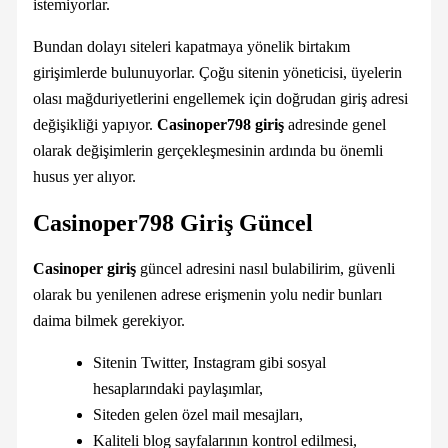
istemiyorlar.
Bundan dolayı siteleri kapatmaya yönelik birtakım
girişimlerde bulunuyorlar. Çoğu sitenin yöneticisi, üyelerin
olası mağduriyetlerini engellemek için doğrudan giriş adresi
değişikliği yapıyor.
Casinoper798 giriş
adresinde genel
olarak değişimlerin gerçekleşmesinin ardında bu önemli
husus yer alıyor.
Casinoper798 Giriş Güncel
Casinoper giriş
güncel adresini nasıl bulabilirim, güvenli
olarak bu yenilenen adrese erişmenin yolu nedir bunları
daima bilmek gerekiyor.
Sitenin Twitter, Instagram gibi sosyal
hesaplarındaki paylaşımlar,
Siteden gelen özel mail mesajları,
Kaliteli blog sayfalarının kontrol edilmesi,