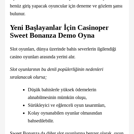
henüz giriş yapacak oyuncular için deneme ve gözlem şansı
bulunur.
Yeni Başlayanlar İçin Casinoper
Sweet Bonanza Demo Oyna
Slot oyunları, dünya üzerinde bahis severlerin ilgilendiği
casino oyunları arasında yerini alır.
Slot oyunlarının bu denli popülerliğinin nedenleri
sıralanacak olursa;
Düşük bahislerle yüksek ödemelerin
alınabilmesinin mümkün oluşu,
Sürükleyici ve eğlenceli oyun tasarımları,
Kolay oynanabilen oyunlar olmasından
bahsedilebilir.
Sweet Bonanza da diğer slot oyunlarına benzer olarak, oyun