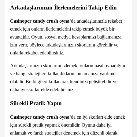
Arkadaşlarınızın İlerlemelerini Takip Edin
Casinoper candy crush oyna
‘da arkadaşlarınızla rekabet
etmek için onların ilerlemelerini takip etmek büyük bir
avantajdır. Oyun, sosyal medya hesaplarınızı bağlamanıza
izin verir, böylece arkadaşlarınızın skorlarını görebilir ve
onlarla rekabet edebilirsiniz.
Arkadaşlarınızın skorlarını izlemek, onların nasıl oynadığını
ve hangi stratejileri kullandıklarını anlamanıza yardımcı
olabilir. Bu bilgileri kullanarak kendinizi geliştirebilir ve
daha iyi skorlar elde edebilirsiniz.
Sürekli Pratik Yapın
Casinoper candy crush oyna
‘da en iyi skorları elde etmek
için sürekli pratik yapmak önemlidir. Oyunu daha iyi
anlamak ve farklı stratejiler denemek için düzenli olarak