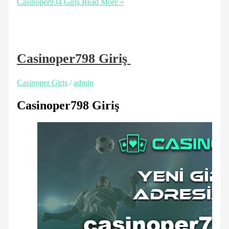
Casinoper934 Giriş
Read More »
Casinoper798 Giriş
Casinoper Giriş
/
admin
Casinoper798 Giriş