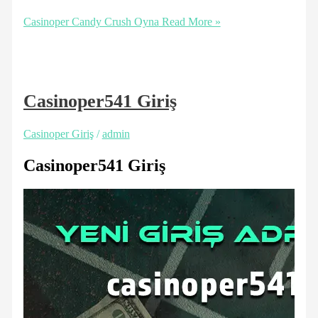
Casinoper Candy Crush Oyna
Read More »
Casinoper541 Giriş
Casinoper Giriş
/
admin
Casinoper541 Giriş