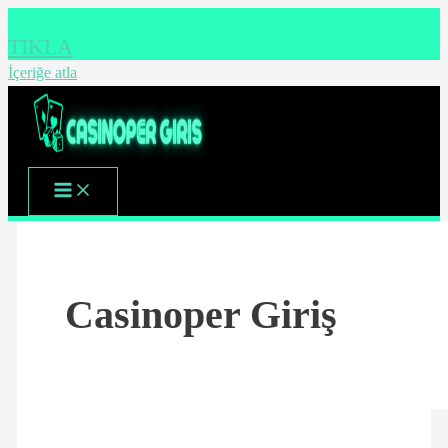
Casinoper Güncel Giriş Adresi
TIKLA
İçeriğe atla
Casinoper Giriş