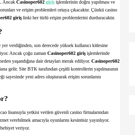
iz. Ancak
Casinoper602
giriş
işlemlerinin doğru yapılması ve
sorunları ve erişim problemleri ortaya çıkacaktır. Çünkü casino
er602 giriş
linki her türlü erişim problemlerini durduracaktır.
?
yer verdiğinden, son derecede yüksek kullanıcı kitlesine
çekiyor. Ancak çoğu zaman
Casinoper602 giriş
işlemlerinde
neden yaşandığına dair detayları merak ediliyor.
Casinoper602
na gelir. Site BTK tarafından çeşitli kontrollerin yapılmasının
teği sayesinde yeni adres oluşturarak erişim sorunlarını
or?
acao lisansıyla yetkisi verilen güvenli casino firmalarından
izmet verebilmek amacıyla oyunlarını kesintisiz yayınlıyor.
ebebiyet veriyor.