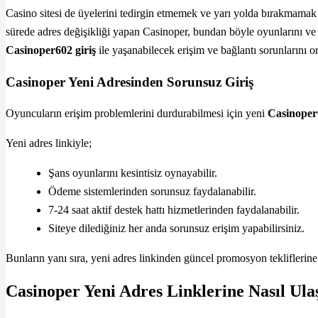
Casino sitesi de üyelerini tedirgin etmemek ve yarı yolda bırakmamak 
sürede adres değişikliği yapan Casinoper, bundan böyle oyunlarını ve 
Casinoper602 giriş
ile yaşanabilecek erişim ve bağlantı sorunlarını or
Casinoper Yeni Adresinden Sorunsuz Giriş
Oyuncuların erişim problemlerini durdurabilmesi için yeni
Casinoper6
Yeni adres linkiyle;
Şans oyunlarını kesintisiz oynayabilir.
Ödeme sistemlerinden sorunsuz faydalanabilir.
7-24 saat aktif destek hattı hizmetlerinden faydalanabilir.
Siteye dilediğiniz her anda sorunsuz erişim yapabilirsiniz.
Bunların yanı sıra, yeni adres linkinden güncel promosyon tekliflerine 
Casinoper Yeni Adres Linklerine Nasıl Ulaş