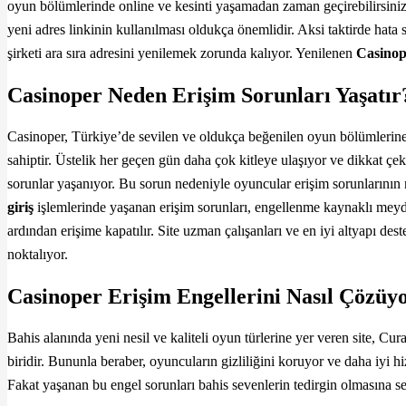
oyun bölümlerinde online ve kesinti yaşamadan zaman geçirebilirsin
yeni adres linkinin kullanılması oldukça önemlidir. Aksi taktirde hata 
şirketi ara sıra adresini yenilemek zorunda kalıyor. Yenilenen
Casinop
Casinoper Neden Erişim Sorunları Yaşatır
Casinoper, Türkiye’de sevilen ve oldukça beğenilen oyun bölümlerine 
sahiptir. Üstelik her geçen gün daha çok kitleye ulaşıyor ve dikkat 
sorunlar yaşanıyor. Bu sorun nedeniyle oyuncular erişim sorunlarının 
giriş
işlemlerinde yaşanan erişim sorunları, engellenme kaynaklı meyda
ardından erişime kapatılır. Site uzman çalışanları ve en iyi altyapı des
noktalıyor.
Casinoper Erişim Engellerini Nasıl Çözüy
Bahis alanında yeni nesil ve kaliteli oyun türlerine yer veren site, Cur
biridir. Bununla beraber, oyuncuların gizliliğini koruyor ve daha iyi h
Fakat yaşanan bu engel sorunları bahis sevenlerin tedirgin olmasına s