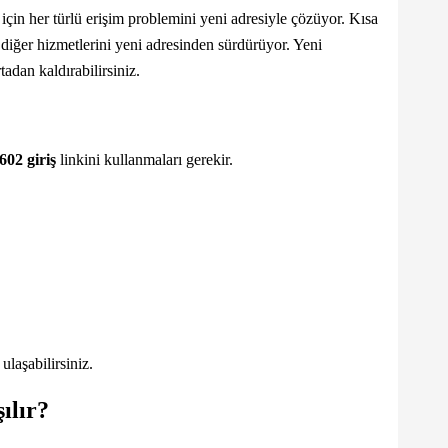
için her türlü erişim problemini yeni adresiyle çözüyor. Kısa
diğer hizmetlerini yeni adresinden sürdürüyor. Yeni
tadan kaldırabilirsiniz.
02 giriş
linkini kullanmaları gerekir.
ulaşabilirsiniz.
ılır?