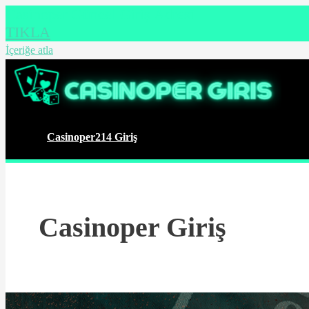
Casinoper Güncel Giriş Adresi
TIKLA
İçeriğe atla
Casinoper214 Giriş
Casinoper Giriş