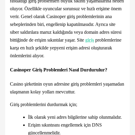
rastladığı giriş problemleri büyük sıkıntı yaşamalarına neden
oluyor. Özellikle oyuncular sorunsuz ve hızlı erişime önem
verir. Genel olarak Casinoper giriş problemlerinin ana
sebeplerinden biri, engellenip kapatılmasıdır. Ayrıca site
siber saldırılara maruz kaldığında veya domain adres süresi
bittiğinde de erişim sıkıntılar yaşar. Site
giriş
problemlerine
karşı en hızlı şekilde yepyeni erişim adresi oluşturarak
önlemlerini alıyor.
Casinoper Giriş Problemleri Nasıl Durdurulur?
Casino şirketinin oyun adresine giriş problemleri yaşamadan
ulaşmanın kolay yolları mevcuttur.
Giriş problemlerini durdurmak için;
İlk olarak yeni adres bilgilerine sahip olunmalıdır.
Erişim sıkıntısını engellemek için DNS
güncellenmelidir.