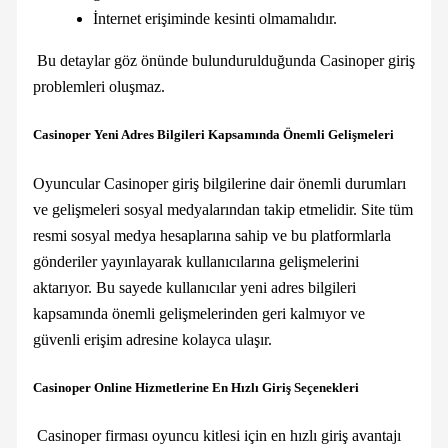
İnternet erişiminde kesinti olmamalıdır.
Bu detaylar göz önünde bulundurulduğunda Casinoper giriş
problemleri oluşmaz.
Casinoper Yeni Adres Bilgileri Kapsamında Önemli Gelişmeleri
Oyuncular Casinoper giriş bilgilerine dair önemli durumları
ve gelişmeleri sosyal medyalarından takip etmelidir. Site tüm
resmi sosyal medya hesaplarına sahip ve bu platformlarla
gönderiler yayınlayarak kullanıcılarına gelişmelerini
aktarıyor. Bu sayede kullanıcılar yeni adres bilgileri
kapsamında önemli gelişmelerinden geri kalmıyor ve
güvenli erişim adresine kolayca ulaşır.
Casinoper Online Hizmetlerine En Hızlı Giriş Seçenekleri
Casinoper firması oyuncu kitlesi için en hızlı giriş avantajı