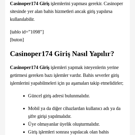
Casinoper174 Giriş
işlemlerini yapması gerekir. Casinoper
sitesinde yer alan bahis hizmetleri ancak giriş yapılırsa
kullanılabilir.
[tablo id=”1098″]
[buton]
Casinoper174 Giriş Nasıl Yapılır?
Casinoper174 Giriş
işlemleri yapmak isteyenlerin yerine
getirmesi gereken bazı işlemler vardır. Bahis severler giriş
işlemlerini yapabilmeleri için şu aşamaları takip etmelidirler;
Güncel giriş adresi bulunmalıdır.
Mobil ya da diğer cihazlardan kullanıcı adı ya da
şifre girişi yapılmalıdır.
Üye olmayanlar üyelik oluşturmalıdır.
Giriş işlemleri sonrası yapılacak olan bahis