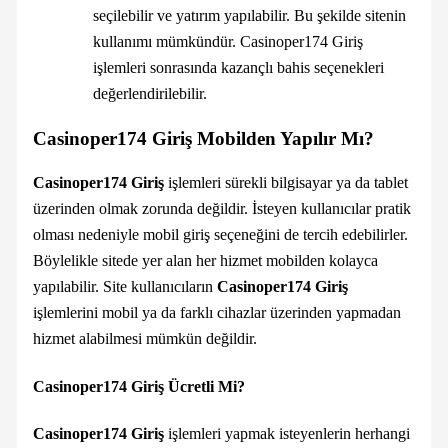
seçilebilir ve yatırım yapılabilir. Bu şekilde sitenin
kullanımı mümkündür. Casinoper174 Giriş
işlemleri sonrasında kazançlı bahis seçenekleri
değerlendirilebilir.
Casinoper174 Giriş Mobilden Yapılır Mı?
Casinoper174 Giriş
işlemleri sürekli bilgisayar ya da tablet
üzerinden olmak zorunda değildir. İsteyen kullanıcılar pratik
olması nedeniyle mobil giriş seçeneğini de tercih edebilirler.
Böylelikle sitede yer alan her hizmet mobilden kolayca
yapılabilir. Site kullanıcıların
Casinoper174 Giriş
işlemlerini mobil ya da farklı cihazlar üzerinden yapmadan
hizmet alabilmesi mümkün değildir.
Casinoper174 Giriş Ücretli Mi?
Casinoper174 Giriş
işlemleri yapmak isteyenlerin herhangi