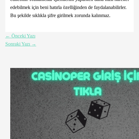
edebilmek için beni hatırla özelliğinden de faydalanabilirler.
Bu şekilde sıklıkla şifre girilmek zorunda kalınmaz.
←
Önceki Yazı
Sonraki Yazı
→