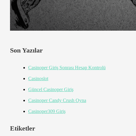
Son Yazılar
Casinoper Giriş Sonrası Hesap Kontrolü
Casinoslot
Güncel Casinoper Giriş
Casinoper Candy Crush Oyna
Casinoper309 Giriş
Etiketler