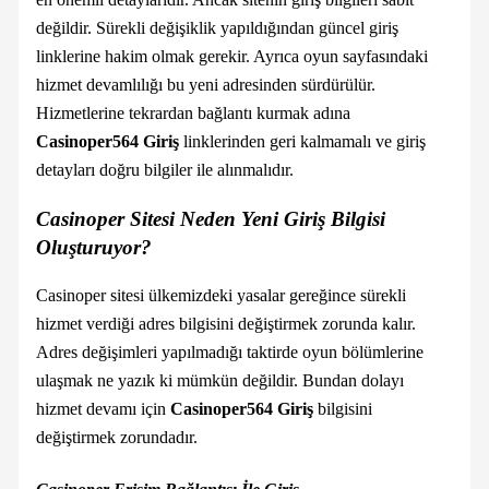
değildir. Sürekli değişiklik yapıldığından güncel giriş
linklerine hakim olmak gerekir. Ayrıca oyun sayfasındaki
hizmet devamlılığı bu yeni adresinden sürdürülür.
Hizmetlerine tekrardan bağlantı kurmak adına
Casinoper564 Giriş
linklerinden geri kalmamalı ve giriş
detayları doğru bilgiler ile alınmalıdır.
Casinoper Sitesi Neden Yeni Giriş Bilgisi
Oluşturuyor?
Casinoper sitesi ülkemizdeki yasalar gereğince sürekli
hizmet verdiği adres bilgisini değiştirmek zorunda kalır.
Adres değişimleri yapılmadığı taktirde oyun bölümlerine
ulaşmak ne yazık ki mümkün değildir. Bundan dolayı
hizmet devamı için
Casinoper564 Giriş
bilgisini
değiştirmek zorundadır.