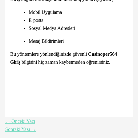
Mobil Uygulama
E-posta
Sosyal Medya Adresleri
Mesaj Bildirimleri
Bu yöntemlere yönlendiğinizde güvenli
Casinoper564
Giriş
bilgisini hiç zaman kaybetmeden öğrenirsiniz.
←
Önceki Yazı
Sonraki Yazı
→