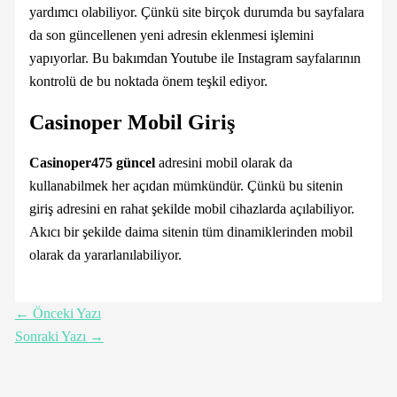
yardımcı olabiliyor. Çünkü site birçok durumda bu sayfalara
da son güncellenen yeni adresin eklenmesi işlemini
yapıyorlar. Bu bakımdan Youtube ile Instagram sayfalarının
kontrolü de bu noktada önem teşkil ediyor.
Casinoper Mobil Giriş
Casinoper475 güncel
adresini mobil olarak da
kullanabilmek her açıdan mümkündür. Çünkü bu sitenin
giriş adresini en rahat şekilde mobil cihazlarda açılabiliyor.
Akıcı bir şekilde daima sitenin tüm dinamiklerinden mobil
olarak da yararlanılabiliyor.
←
Önceki Yazı
Sonraki Yazı
→