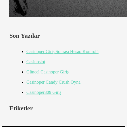
Son Yazılar
Casinoper Giriş Sonrası Hesap Kontrolü
Casinoslot
Güncel Casinoper Giriş
Casinoper Candy Crush Oyna
Casinoper309 Giriş
Etiketler