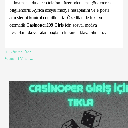
kalmaması adına cep telefonu üzerinden sms göndererek
bilgilendirir. Ayrıca sosyal medya hesaplarını ve e-posta
adreslerini kontrol edebilirsiniz. Özellikle de hızlı ve
otomatik
Casinoper209 Giriş
için sosyal medya
hesaplarında yer alan bağlantı linkine tıklayabilirsiniz.
←
Önceki Yazı
Sonraki Yazı
→