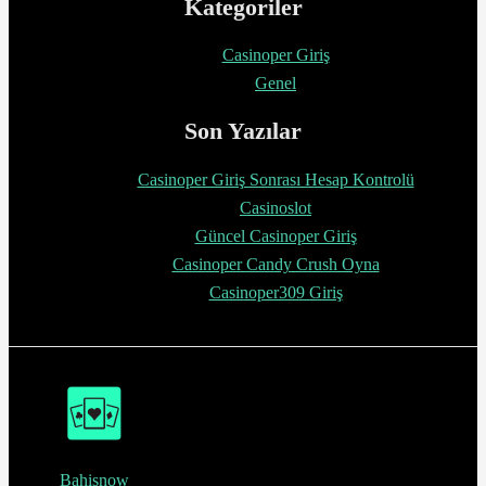
Kategoriler
Casinoper Giriş
Genel
Son Yazılar
Casinoper Giriş Sonrası Hesap Kontrolü
Casinoslot
Güncel Casinoper Giriş
Casinoper Candy Crush Oyna
Casinoper309 Giriş
Bahisnow