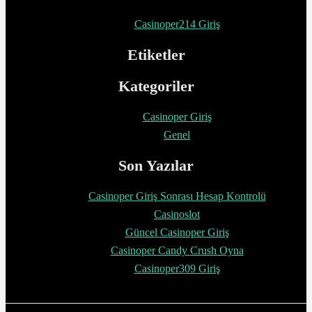
Casinoper214 Giriş
Etiketler
Kategoriler
Casinoper Giriş
Genel
Son Yazılar
Casinoper Giriş Sonrası Hesap Kontrolü
Casinoslot
Güncel Casinoper Giriş
Casinoper Candy Crush Oyna
Casinoper309 Giriş