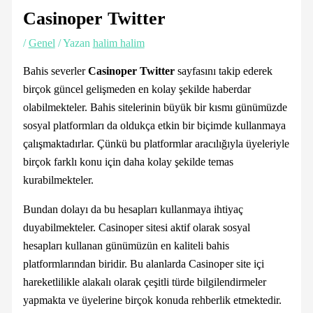
Casinoper Twitter
/
Genel
/ Yazan
halim halim
Bahis severler
Casinoper Twitter
sayfasını takip ederek
birçok güncel gelişmeden en kolay şekilde haberdar
olabilmekteler. Bahis sitelerinin büyük bir kısmı günümüzde
sosyal platformları da oldukça etkin bir biçimde kullanmaya
çalışmaktadırlar. Çünkü bu platformlar aracılığıyla üyeleriyle
birçok farklı konu için daha kolay şekilde temas
kurabilmekteler.
Bundan dolayı da bu hesapları kullanmaya ihtiyaç
duyabilmekteler. Casinoper sitesi aktif olarak sosyal
hesapları kullanan günümüzün en kaliteli bahis
platformlarından biridir. Bu alanlarda Casinoper site içi
hareketlilikle alakalı olarak çeşitli türde bilgilendirmeler
yapmakta ve üyelerine birçok konuda rehberlik etmektedir.