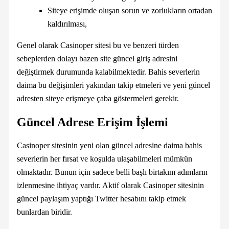
Siteye erişimde oluşan sorun ve zorlukların ortadan
kaldırılması,
Genel olarak Casinoper sitesi bu ve benzeri türden
sebeplerden dolayı bazen site güncel giriş adresini
değiştirmek durumunda kalabilmektedir. Bahis severlerin
daima bu değişimleri yakından takip etmeleri ve yeni güncel
adresten siteye erişmeye çaba göstermeleri gerekir.
Güncel Adrese Erişim İşlemi
Casinoper sitesinin yeni olan güncel adresine daima bahis
severlerin her fırsat ve koşulda ulaşabilmeleri mümkün
olmaktadır. Bunun için sadece belli başlı birtakım adımların
izlenmesine ihtiyaç vardır. Aktif olarak Casinoper sitesinin
güncel paylaşım yaptığı Twitter hesabını takip etmek
bunlardan biridir.