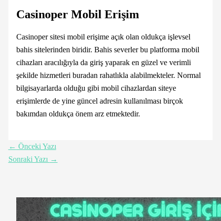
Casinoper Mobil Erişim
Casinoper sitesi mobil erişime açık olan oldukça işlevsel
bahis sitelerinden biridir. Bahis severler bu platforma mobil
cihazları aracılığıyla da giriş yaparak en güzel ve verimli
şekilde hizmetleri buradan rahatlıkla alabilmekteler. Normal
bilgisayarlarda olduğu gibi mobil cihazlardan siteye
erişimlerde de yine güncel adresin kullanılması birçok
bakımdan oldukça önem arz etmektedir.
←
Önceki Yazı
Sonraki Yazı
→