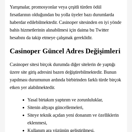
Yarışmalar, promosyonlar veya çeşitli türden ödül
fırsatlarının olduğundan bu yolla üyeler bazı durumlarda
haberdar edilebilmektedir. Casinoper sitesinden en iyi yönde
bahis hizmetlerinin alınabilmesi için daima bu Twitter
hesabını da takip etmeye çalışmak gereklidir.
Casinoper Güncel Adres Değişimleri
Casinoper sitesi birçok durumda diğer sitelerin de yaptığı
üzere site giriş adresini bazen değiştirebilmektedir. Bunun
yapılması durumunun ardında birbirinden farklı türde birçok
etken yer alabilmektedir.
Yasal birtakım yaptırım ve zorunluluklar,
Sitenin altyapı güncellemeleri,
Siteye teknik açıdan yeni donanım ve özelliklerin
eklenmesi,
Kullanım ara yüzünün geliştirilmesi,